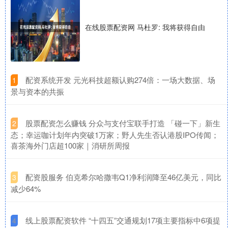
在线股票配资网 马杜罗: 我将获得自由
​配资系统开发 元光科技超额认购274倍：一场大数据、场
1
景与资本的共振
​股票配资怎么赚钱 分众与支付宝联手打造 「碰一下」新生
2
态；幸运咖计划年内突破1万家；野人先生否认港股IPO传闻；
喜茶海外门店超100家｜消研所周报
​配资股服务 伯克希尔哈撒韦Q1净利润降至46亿美元，同比
3
减少64%
​线上股票配资软件 “十四五”交通规划17项主要指标中6项提
4